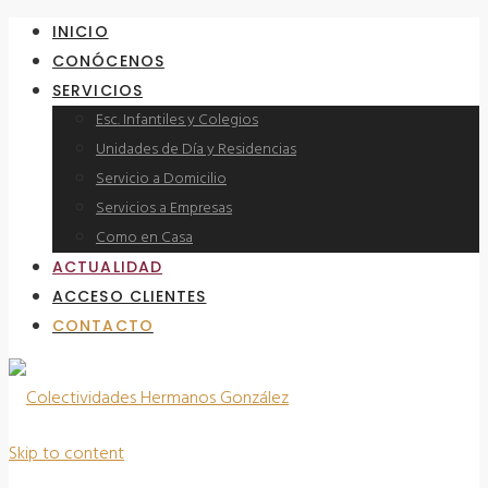
INICIO
CONÓCENOS
SERVICIOS
Esc. Infantiles y Colegios
Unidades de Día y Residencias
Servicio a Domicilio
Servicios a Empresas
Como en Casa
ACTUALIDAD
ACCESO CLIENTES
CONTACTO
Skip to content