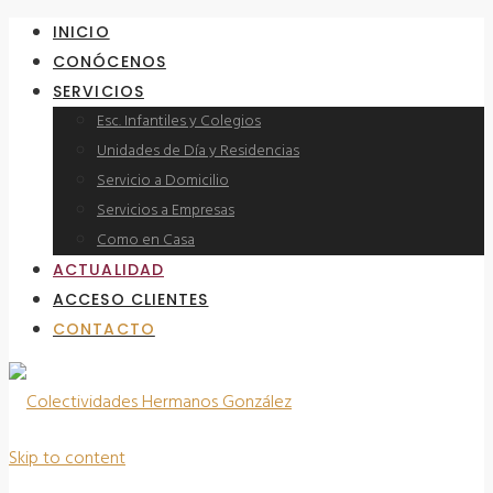
INICIO
CONÓCENOS
SERVICIOS
Esc. Infantiles y Colegios
Unidades de Día y Residencias
Servicio a Domicilio
Servicios a Empresas
Como en Casa
ACTUALIDAD
ACCESO CLIENTES
CONTACTO
Skip to content