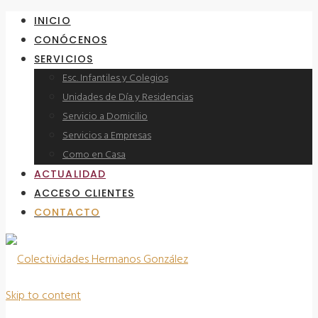
INICIO
CONÓCENOS
SERVICIOS
Esc. Infantiles y Colegios
Unidades de Día y Residencias
Servicio a Domicilio
Servicios a Empresas
Como en Casa
ACTUALIDAD
ACCESO CLIENTES
CONTACTO
Skip to content