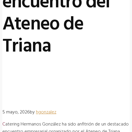
encuentro del
Ateneo de
Triana
5 mayo, 2026
by
HGONZALEZ
5 mayo, 2026
by
hgonzalez
Catering Hermanos González ha sido anfitrión de un destacado
encuentro empresarial organizado por el Ateneo de Triana,