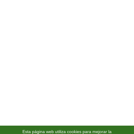
Política de Calidad, Medio Ambiente y Seguridad Alimentaria
Privacidad y Cookies
Aviso Legal
Contacto
Servicios
Escuelas Infantiles y Colegios
Unidades de Día y Residencias
Servicio a Domicilio
Servicios a Empresas
Como en Casa
Catering Hermanos González
¡Síguenos!
Esta página web utiliza cookies para mejorar la