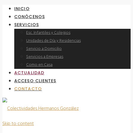
INICIO
CONÓCENOS
SERVICIOS
Esc. Infantiles y Colegios
Unidades de Día y Residencias
Servicio a Domicilio
Servicios a Empresas
Como en Casa
ACTUALIDAD
ACCESO CLIENTES
CONTACTO
Skip to content