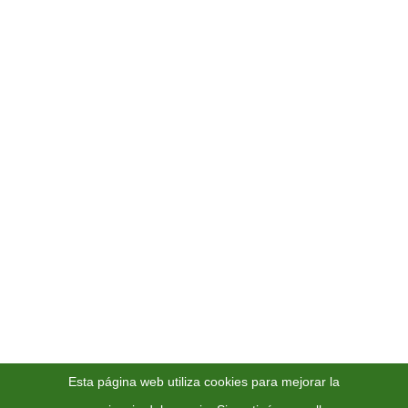
Privacidad y Cookies
Aviso Legal
Contacto
Servicios
Escuelas Infantiles y Colegios
Unidades de Día y Residencias
Servicio a Domicilio
Servicios a Empresas
Como en Casa
Catering Hermanos González
¡Síguenos!
Esta página web utiliza cookies para mejorar la