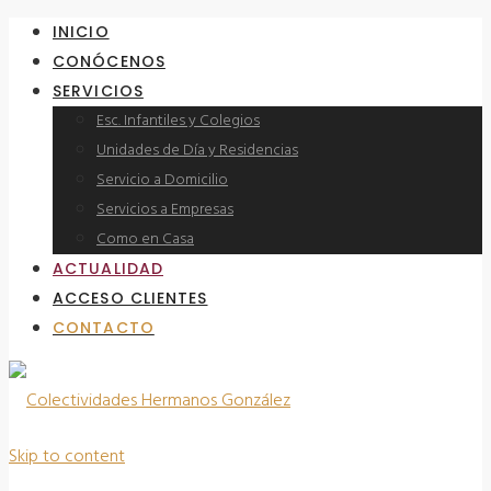
INICIO
CONÓCENOS
SERVICIOS
Esc. Infantiles y Colegios
Unidades de Día y Residencias
Servicio a Domicilio
Servicios a Empresas
Como en Casa
ACTUALIDAD
ACCESO CLIENTES
CONTACTO
Skip to content