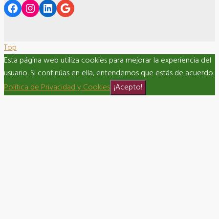
Facebook
Instagram
LinkedIn
Google
Top
Esta página web utiliza cookies para mejorar la experiencia del
usuario. Si continúas en ella, entendemos que estás de acuerdo.
Política de Privacidad y Cookies
¡Acepto!