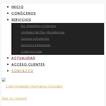
INICIO
CONÓCENOS
SERVICIOS
Esc. Infantiles y Colegios
Unidades de Día y Residencias
Servicio a Domicilio
Servicios a Empresas
Como en Casa
ACTUALIDAD
ACCESO CLIENTES
CONTACTO
Skip to content