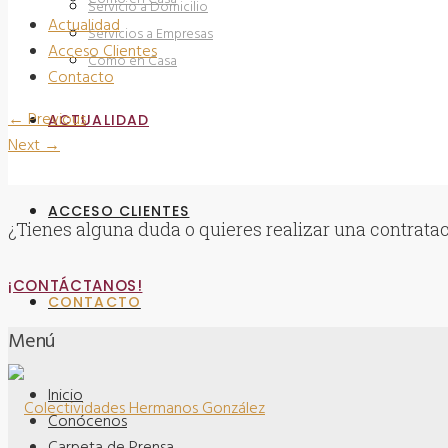
Servicio a Domicilio
Actualidad
Servicios a Empresas
Acceso Clientes
Como en Casa
Contacto
←
Previous
ACTUALIDAD
Next
→
ACCESO CLIENTES
¿Tienes alguna duda o quieres realizar una contrata
¡CONTÁCTANOS!
CONTACTO
Menú
Inicio
Conócenos