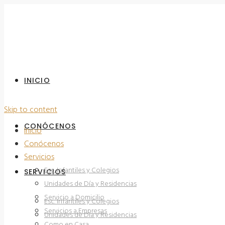
INICIO
Skip to content
CONÓCENOS
Inicio
Conócenos
Servicios
Esc. Infantiles y Colegios
SERVICIOS
Unidades de Día y Residencias
Servicio a Domicilio
Esc. Infantiles y Colegios
Servicios a Empresas
Unidades de Día y Residencias
Como en Casa