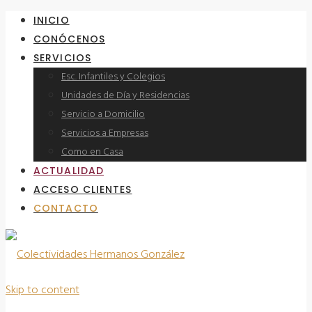
INICIO
CONÓCENOS
SERVICIOS
Esc. Infantiles y Colegios
Unidades de Día y Residencias
Servicio a Domicilio
Servicios a Empresas
Como en Casa
ACTUALIDAD
ACCESO CLIENTES
CONTACTO
Skip to content