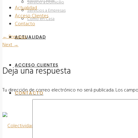
Servicio a Domicilio
Actualidad
Servicios a Empresas
Acceso Clientes
Como en Casa
Contacto
←
Previous
ACTUALIDAD
Next
→
ACCESO CLIENTES
Deja una respuesta
Tu dirección de correo electrónico no será publicada.
Los campo
CONTACTO