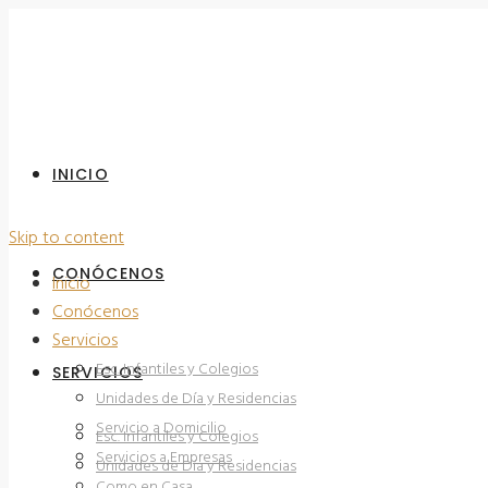
INICIO
Skip to content
CONÓCENOS
Inicio
Conócenos
Servicios
Esc. Infantiles y Colegios
SERVICIOS
Unidades de Día y Residencias
Servicio a Domicilio
Esc. Infantiles y Colegios
Servicios a Empresas
Unidades de Día y Residencias
Como en Casa