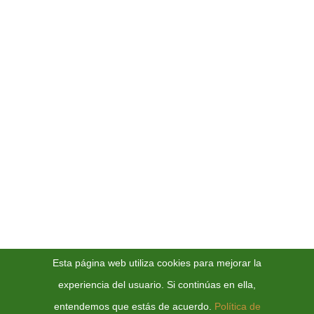
Contacto
Servicios
Escuelas Infantiles y Colegios
Unidades de Día y Residencias
Servicio a Domicilio
Servicios a Empresas
Como en Casa
Catering Hermanos González
¡Síguenos!
Esta página web utiliza cookies para mejorar la
experiencia del usuario. Si continúas en ella,
Facebook
Instagram
LinkedIn
Google
entendemos que estás de acuerdo.
Política de