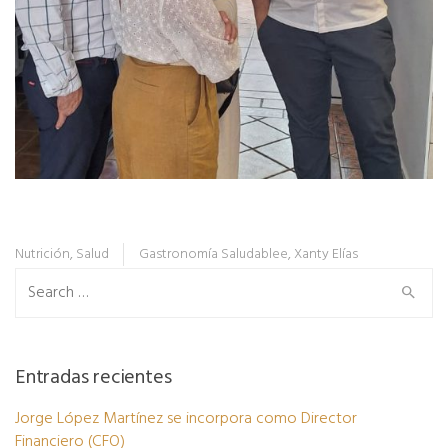
Nutrición
,
Salud
Gastronomía Saludablee
,
Xanty Elías
Search
for:
Entradas recientes
Jorge López Martínez se incorpora como Director
Financiero (CFO)