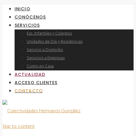
INICIO
CONÓCENOS
SERVICIOS
Esc. Infantiles y Colegios
Unidades de Día y Residencias
Servicio a Domicilio
Servicios a Empresas
Como en Casa
ACTUALIDAD
ACCESO CLIENTES
CONTACTO
Skip to content