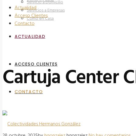
Servicio a Domicilio
Actualidad
Servicios a Empresas
Acceso Clientes
Como en Casa
Contacto
ACTUALIDAD
ACCESO CLIENTES
Cartuja Center C
CONTACTO
28 octubre, 2025
by
hgonzalez
hgonzalez
No hay comentarios