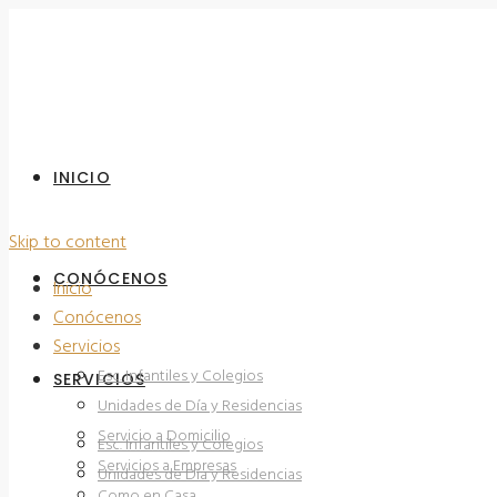
INICIO
Skip to content
CONÓCENOS
Inicio
Conócenos
Servicios
Esc. Infantiles y Colegios
SERVICIOS
Unidades de Día y Residencias
Servicio a Domicilio
Esc. Infantiles y Colegios
Servicios a Empresas
Unidades de Día y Residencias
Como en Casa